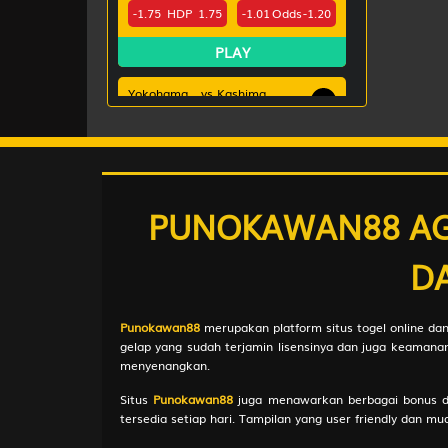
-0.75
HDP
0.75
-1.11
Odds
-1.02
PLAY
Bayern M... vs VfB Stut...
i
29/08 01:30AM
H
Bayern Munchen
W
VfB Stuttgart
PUNOKAWAN88 AGE
-1.75
HDP
1.75
-1.04
Odds
-1.08
PLAY
DA
Everton vs Crystal ...
i
22/08 22:00PM
Punokawan88
merupakan platform situs togel online dan
gelap yang sudah terjamin lisensinya dan juga keamana
H
Everton
menyenangkan.
W
Crystal Palace
Situs
Punokawan88
juga menawarkan berbagai bonus dan
tersedia setiap hari. Tampilan yang user friendly dan 
-0.50
HDP
0.50
1.16
Odds
-1.35