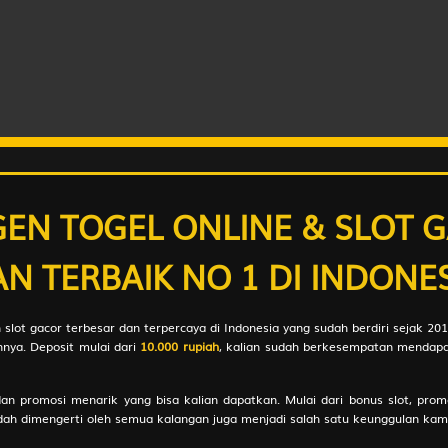
N TOGEL ONLINE & SLOT 
N TERBAIK NO 1 DI INDONE
 slot gacor terbesar dan terpercaya di Indonesia yang sudah berdiri sejak 
nnya. Deposit mulai dari
10.000 rupiah
, kalian sudah berkesempatan mendap
 promosi menarik yang bisa kalian dapatkan. Mulai dari bonus slot, prom
mudah dimengerti oleh semua kalangan juga menjadi salah satu keunggulan kam