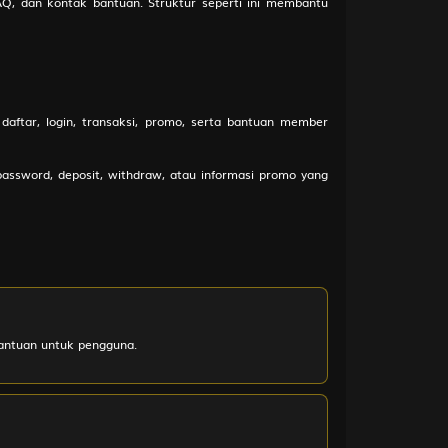
FAQ, dan kontak bantuan. Struktur seperti ini membantu
aftar, login, transaksi, promo, serta bantuan member
ssword, deposit, withdraw, atau informasi promo yang
antuan untuk pengguna.