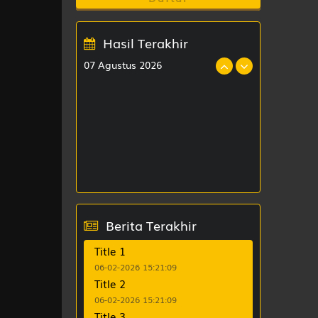
H
Singapore
Hasil Terakhir
W
Indonesia
07 Agustus 2026
0.75
HDP
-0.75
-1.04
Odds
-1.25
5D SAGITARIUS
8
3
4
1
2
PLAY
5D TAIPEI101
7
8
3
9
6
Celta Vi... vs Osasuna
i
16/08 22:00PM
5D GEMINI
6
2
3
2
1
H
Celta Vigo
AQUARIUS 5D
7
3
8
7
5
W
Osasuna
-0.50
HDP
0.50
1.06
Odds
-1.21
Berita Terakhir
PLAY
Title 1
06-02-2026 15:21:09
Wolverha... vs Port Val...
i
08/08 01:45AM
Title 2
06-02-2026 15:21:09
H
Wolverhampton Wanderers
Title 3