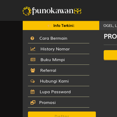
H
Hull City
W
Manchester United
SELAMAT DATANG DI PUNOKAWAN88. BANDAR TOGEL, LIVE CASI
Info Terkini:
1.25
HDP
-1.25
-1.12
Odds
-1.01
PRO
Cara Bermain
PLAY
History Nomor
Sevilla vs Rayo Val...
i
16/08 22:00PM
Buku Mimpi
H
Sevilla
Referral
W
Rayo Vallecano
Hubungi Kami
-0.25
HDP
0.25
1.07
Odds
-1.05
PLAY
Lupa Password
Singapor... vs Indonesi...
Promosi
i
07/08 20:00PM
Promo
PROMO SBO SPORT
Daftar