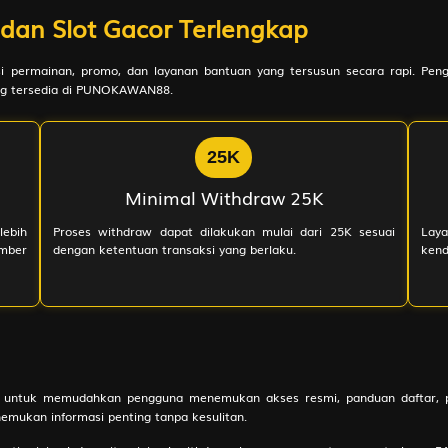
i dan Slot Gacor Terlengkap
i permainan, promo, dan layanan bantuan yang tersusun secara rapi. Pen
ang tersedia di PUNOKAWAN88.
25K
Minimal Withdraw 25K
lebih
Proses withdraw dapat dilakukan mulai dari 25K sesuai
Laya
mber
dengan ketentuan transaksi yang berlaku.
kend
 untuk memudahkan pengguna menemukan akses resmi, panduan daftar, pan
emukan informasi penting tanpa kesulitan.