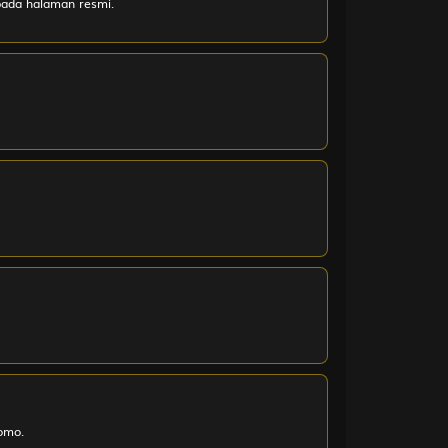
 pada halaman resmi.
omo.