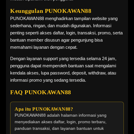
Keunggulan PUNOKAWAN88
PUNOKAWAN88 menghadirkan tampilan website yang
sederhana, ringan, dan mudah digunakan. Informasi
penting seperti akses daftar, login, transaksi, promo, serta
bantuan member disusun agar pengunjung bisa
memahami layanan dengan cepat.
Dengan layanan support yang tersedia selama 24 jam,
pengguna dapat memperoleh bantuan saat mengalami
kendala akses, lupa password, deposit, withdraw, atau
informasi promo yang sedang tersedia.
FAQ PUNOKAWAN88
Apa itu PUNOKAWAN88?
PUNOKAWAN88 adalah halaman informasi yang
menyediakan akses daftar, login, promo terbaru,
panduan transaksi, dan layanan bantuan untuk