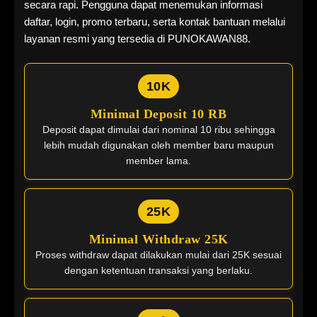
secara rapi. Pengguna dapat menemukan informasi
daftar, login, promo terbaru, serta kontak bantuan melalui
layanan resmi yang tersedia di PUNOKAWAN88.
10K
Minimal Deposit 10 RB
Deposit dapat dimulai dari nominal 10 ribu sehingga
lebih mudah digunakan oleh member baru maupun
member lama.
25K
Minimal Withdraw 25K
Proses withdraw dapat dilakukan mulai dari 25K sesuai
dengan ketentuan transaksi yang berlaku.