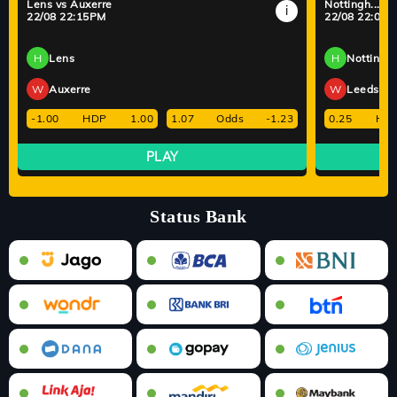
Lens vs Auxerre
Nottingh... vs
i
22/08 22:15PM
22/08 22:00
H
Lens
H
Nottingh
W
Auxerre
W
Leeds Un
-1.00
HDP
1.00
1.07
Odds
-1.23
0.25
HD
PLAY
Status Bank