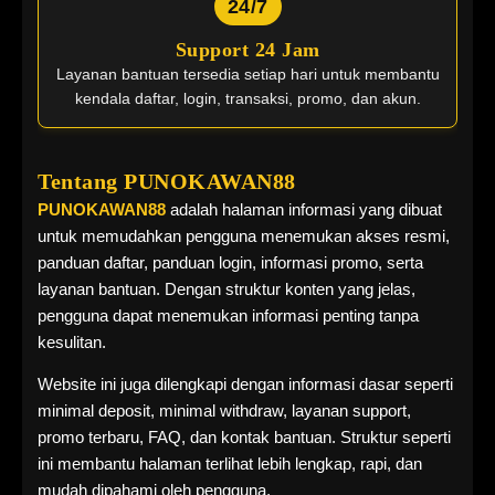
24/7
Support 24 Jam
Layanan bantuan tersedia setiap hari untuk membantu
kendala daftar, login, transaksi, promo, dan akun.
Tentang PUNOKAWAN88
PUNOKAWAN88
adalah halaman informasi yang dibuat
untuk memudahkan pengguna menemukan akses resmi,
panduan daftar, panduan login, informasi promo, serta
layanan bantuan. Dengan struktur konten yang jelas,
pengguna dapat menemukan informasi penting tanpa
kesulitan.
Website ini juga dilengkapi dengan informasi dasar seperti
minimal deposit, minimal withdraw, layanan support,
promo terbaru, FAQ, dan kontak bantuan. Struktur seperti
ini membantu halaman terlihat lebih lengkap, rapi, dan
mudah dipahami oleh pengguna.