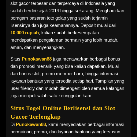
slot gacor terbesar dan terpercaya di Indonesia yang
sudah berdiri sejak 2014 hingga sekarang. Menghadirkan
beragam pasaran toto gelap yang sudah terjamin
lisensinya dan juga keamanannya. Deposit mulai dari
10.000 rupiah
, kalian sudah berkesempatan
mendapatkan pengalaman bermain yang lebih mudah,
aman, dan menyenangkan.
Situs
Punokawan88
juga menawarkan berbagai bonus
dan promosi menarik yang bisa kalian dapatkan. Mulai
dari bonus slot, promo member baru, hingga informasi
layanan bantuan yang tersedia setiap hari. Tampilan yang
user friendly dan mudah dimengerti oleh semua kalangan
juga menjadi salah satu keunggulan kami.
Situs Togel Online Berlisensi dan Slot
Gacor Terlengkap
Di
Punokawan88
, kami menyediakan berbagai informasi
permainan, promo, dan layanan bantuan yang tersusun