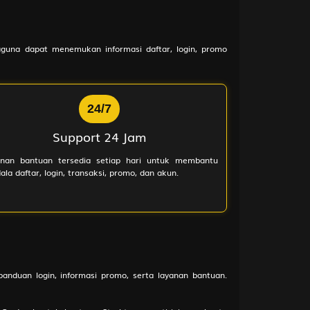
gguna dapat menemukan informasi daftar, login, promo
24/7
Support 24 Jam
nan bantuan tersedia setiap hari untuk membantu
ala daftar, login, transaksi, promo, dan akun.
duan login, informasi promo, serta layanan bantuan.