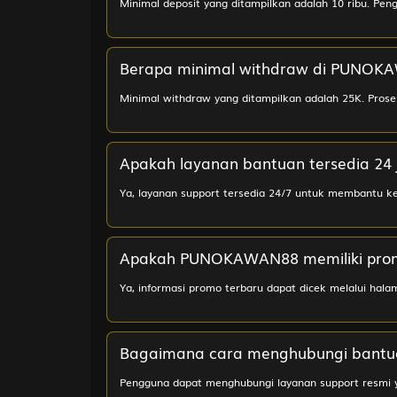
Minimal deposit yang ditampilkan adalah 10 ribu. Pen
H
Manchester City
W
Bournemouth AFC
Berapa minimal withdraw di PUNOK
-1.25
HDP
1.25
-1.05
Odds
-1.07
Minimal withdraw yang ditampilkan adalah 25K. Prose
PLAY
Frosinon... vs Juventus
i
Apakah layanan bantuan tersedia 24
23/08 23:30PM
Ya, layanan support tersedia 24/7 untuk membantu ken
H
Frosinone
W
Juventus
Apakah PUNOKAWAN88 memiliki prom
1.25
HDP
-1.25
-1.28
Odds
1.13
Ya, informasi promo terbaru dapat dicek melalui ha
PLAY
Ipswich ... vs Sunderla...
i
22/08 22:00PM
Bagaimana cara menghubungi ban
H
Ipswich Town
Pengguna dapat menghubungi layanan support resmi ya