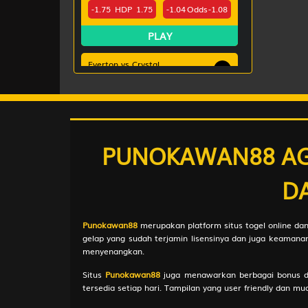
-1.75
HDP
1.75
-1.04
Odds
-1.08
PLAY
Everton vs Crystal ...
i
22/08 22:00PM
H
Everton
W
Crystal Palace
PUNOKAWAN88 AGE
-0.50
HDP
0.50
1.16
Odds
-1.35
PLAY
DA
Brentfor... vs Tottenha...
i
23/08 00:30AM
Punokawan88
merupakan platform situs togel online dan
gelap yang sudah terjamin lisensinya dan juga keamana
H
Brentford
menyenangkan.
W
Tottenham Hotspur
Situs
Punokawan88
juga menawarkan berbagai bonus dan
tersedia setiap hari. Tampilan yang user friendly dan 
0.00
HDP
0.00
-1.28
Odds
1.11