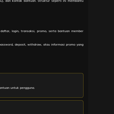
FAQ, dan kontak bantuan. Struktur seperti ini membantu
aftar, login, transaksi, promo, serta bantuan member
ssword, deposit, withdraw, atau informasi promo yang
antuan untuk pengguna.