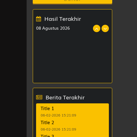
H
Hull City
Hasil Terakhir
W
Manchester United
08 Agustus 2026
1.25
HDP
-1.25
-1.12
Odds
-1.01
5D SAGITARIUS
2
4
3
0
1
PLAY
5D TAIPEI101
8
4
2
8
7
Sevilla vs Rayo Val...
i
16/08 22:00PM
5D GEMINI
2
9
3
5
9
H
Sevilla
AQUARIUS 5D
1
2
6
5
1
W
Rayo Vallecano
-0.25
HDP
0.25
1.07
Odds
-1.05
Berita Terakhir
PLAY
Title 1
06-02-2026 15:21:09
Celta Vi... vs Osasuna
i
16/08 22:00PM
Title 2
06-02-2026 15:21:09
H
Celta Vigo
Title 3