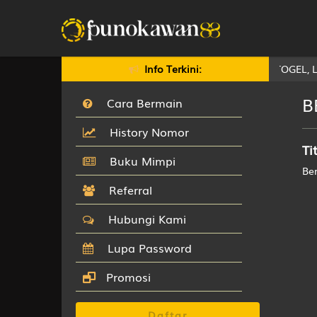
Nottingh... vs Leeds Un...
i
22/08 22:00PM
H
Nottingham Forest
SELAMAT DATANG DI PUNOKAWAN88. BANDAR TOGEL, LIVE CASI
Info Terkini:
W
Leeds United
0.25
HDP
-0.25
1.00
Odds
-1.13
B
Cara Bermain
PLAY
History Nomor
Ti
Udinese vs Como
Buku Mimpi
i
22/08 23:30PM
Ber
Referral
H
Udinese
W
Hubungi Kami
Como
0.50
HDP
-0.50
1.01
Odds
-1.14
Lupa Password
PLAY
Promosi
Hull Cit... vs Manchest...
i
22/08 19:30PM
Daftar