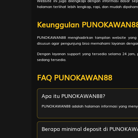
Website ini juga dilengkapi dengan informasi dasar se
Genoa vs Napoli
i
halaman terlihat lebih lengkap, rapi, dan mudah dipaham
23/08 01:45AM
H
Genoa
Keunggulan PUNOKAWAN8
W
Napoli
PUNOKAWAN88 menghadirkan tampilan website yang sede
0.75
HDP
-0.75
-1.28
Odds
1.11
disusun agar pengunjung bisa memahami layanan dengan
PLAY
Dengan layanan support yang tersedia selama 24 jam,
sedang tersedia.
RCD Espa... vs Levante
i
16/08 22:00PM
FAQ PUNOKAWAN88
H
RCD Espanyol
W
Levante
Apa itu PUNOKAWAN88?
-0.50
HDP
0.50
1.05
Odds
-1.20
PUNOKAWAN88 adalah halaman informasi yang menyedia
PLAY
Berapa minimal deposit di PUNOKA
Manchest... vs Bournemo...
i
23/08 21:00PM