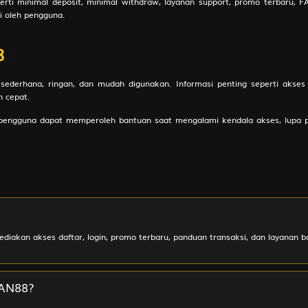
perti minimal deposit, minimal withdraw, layanan support, promo terbaru, 
i oleh pengguna.
8
rhana, ringan, dan mudah digunakan. Informasi penting seperti akses d
 cepat.
 pengguna dapat memperoleh bantuan saat mengalami kendala akses, lupa pa
kan akses daftar, login, promo terbaru, panduan transaksi, dan layanan b
WAN88?