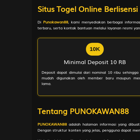
PLAY
Situs Togel Online Berlisens
Racing S... vs Villarre...
i
16/08 22:00PM
Di
Punokawan88
, kami menyediakan berbagai informas
terbaru, serta kontak bantuan melalui layanan resmi y
H
Racing Santander
W
Villarreal
10K
0.50
HDP
-0.50
-1.31
Odds
-1.13
Minimal Deposit 10 RB
PLAY
Deposit dapat dimulai dari nominal 10 ribu sehingga 
mudah digunakan oleh member baru maupun me
Parma Ca... vs Cagliari
i
23/08 01:45AM
lama.
H
Parma Calcio
W
Cagliari
Tentang PUNOKAWAN88
0.00
HDP
0.00
-1.16
Odds
1.02
PUNOKAWAN88
adalah halaman informasi yang dibuat
PLAY
Dengan struktur konten yang jelas, pengguna dapat men